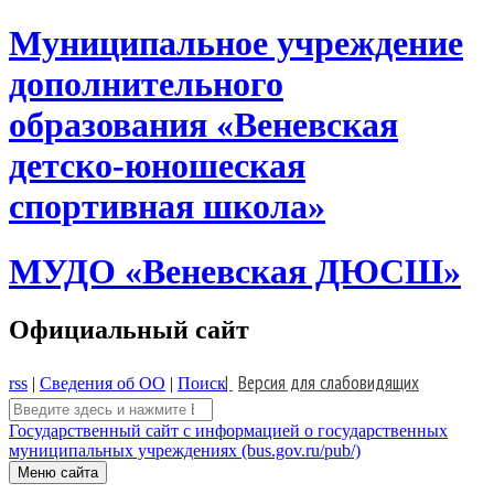
Skip
Муниципальное учреждение
to
content
дополнительного
образования «Веневская
детско-юношеская
спортивная школа»
МУДО «Веневская ДЮСШ»
Официальный сайт
|
Версия для слабовидящих
rss
|
Сведения об ОО
|
Поиск
Поиск:
Государственный сайт с информацией о государственных
муниципальных учреждениях (bus.gov.ru/pub/)
Меню сайта