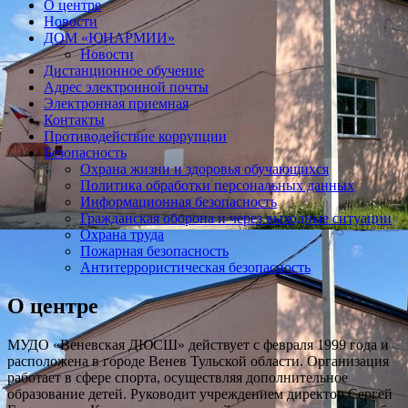
О центре
Новости
ДОМ «ЮНАРМИИ»
Новости
Дистанционное обучение
Адрес электронной почты
Электронная приемная
Контакты
Противодействие коррупции
Безопасность
Охрана жизни и здоровья обучающихся
Политика обработки персональных данных
Информационная безопасность
Гражданская оборона и через выходные ситуации
Охрана труда
Пожарная безопасность
Антитеррористическая безопасность
О центре
МУДО «Веневская ДЮСШ» действует с февраля 1999 года и
расположена в городе Венев Тульской области. Организация
работает в сфере спорта, осуществляя дополнительное
образование детей. Руководит учреждением директор Сергей